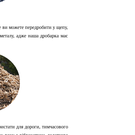
 це ви можете передробити у щепу,
металу, адже наша дробарка має
ристати для дороги, тимчасового