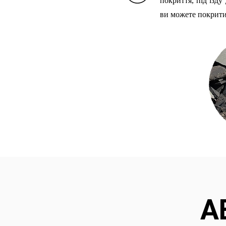
покриття, під’їзду
ви можете покрити
А