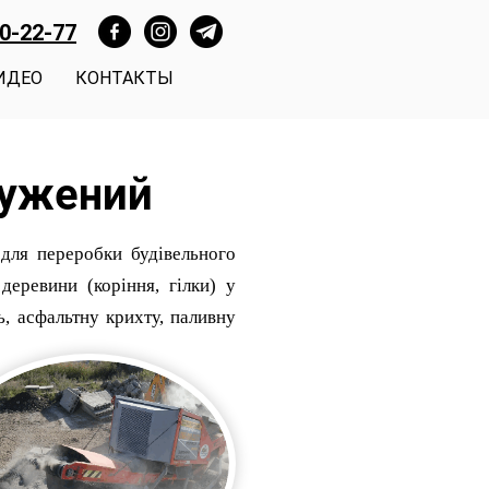
00-22-77
ИДЕО
КОНТАКТЫ
ружений
для переробки будівельного
 деревини (коріння, гілки) у
, асфальтну крихту, паливну