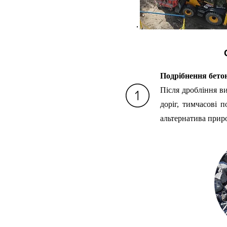
Подрібнення бето
Після дробління в
доріг, тимчасові 
альтернатива прир