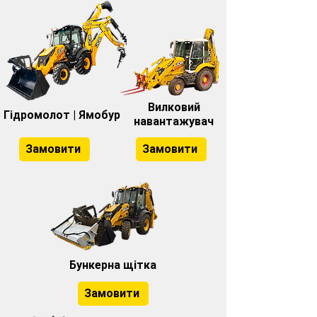
Вилковий
Гідромолот | Ямобур
навантажувач
Замовити
Замовити
Бункерна щітка
Замовити